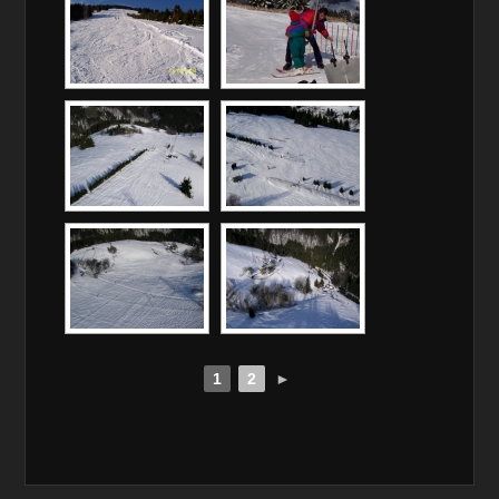
1
2
►