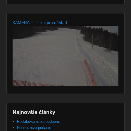
KAMERA 2 - klikni pre náhľad
Najnovšie články
Poďakovanie za podporu.
Nepriaznivé počasie.